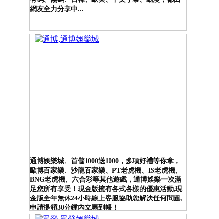
網友全力分享中...
通博娛樂城、首儲1000送1000，多項好禮等你拿，
歐博百家樂、沙龍百家樂、PT老虎機、IS老虎機、
BNG老虎機、六合彩等其他遊戲，通博娛樂一次滿
足您所有享受！現金版擁有各式各樣的優惠活動,現
金版全年無休24小時線上客服協助您解決任何問題,
申請提領30分鍾內立馬到帳！