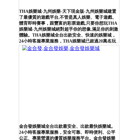
THA娛樂城-九州娛樂-天下現金版-九州娛樂城建置
了最優質的遊戲平台,不管是真人娛樂、電子遊戲、
體育即時賽事，跟豐富的彩票遊戲,只要你想玩THA
娛樂城-九州娛樂城絕對超乎你的想像,滿足你的刺激
體驗。THA娛樂城全台出款安全、快速的娛樂城，
24小時客服專業服務，THA娛樂城已超過20萬名玩
家註冊，真正的頂級台灣娛樂城品牌。每月9000名
玩家成功出款，快速不囉嗦。贏錢就是這麼簡單！
提供「真人、彩票、體育、老虎機」等熱門上百款
博奕遊戲等你來挑戰。
金合發娛樂城全台出款最安全、出款最快娛樂城。
24小時客服專業服務，安全可靠、即時便利、公平
公正、專業營運的優質娛樂服務平台。金合發娛樂