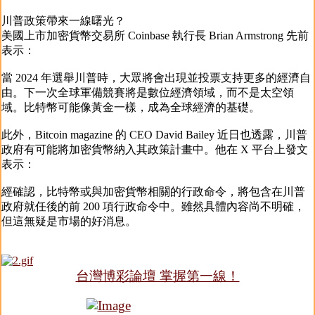
川普政策帶來一線曙光？
美國上市加密貨幣交易所 Coinbase 執行長 Brian Armstrong 先前
表示：
當 2024 年選舉川普時，大眾將會出現並投票支持更多的經濟自
由。下一次全球軍備競賽將是數位經濟領域，而不是太空領
域。比特幣可能像黃金一樣，成為全球經濟的基礎。
此外，Bitcoin magazine 的 CEO David Bailey 近日也透露，川普
政府有可能將加密貨幣納入其政策計畫中。他在 X 平台上發文
表示：
經確認，比特幣或與加密貨幣相關的行政命令，將包含在川普
政府就任後的前 200 項行政命令中。雖然具體內容尚不明確，
但這無疑是市場的好消息。
台灣博彩論壇 掌握第一線！