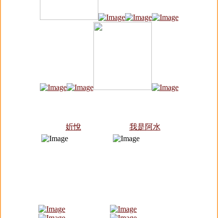
妡悅
我是阿水