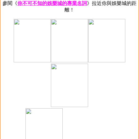
參閱《
你不可不知的娛樂城的專業名詞
》拉近你與娛樂城的距
離！