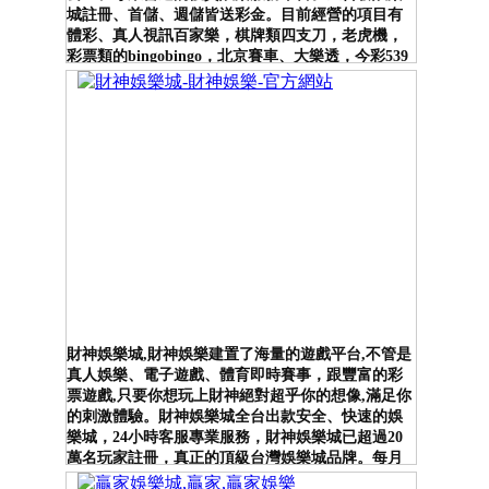
城註冊、首儲、週儲皆送彩金。目前經營的項目有
體彩、真人視訊百家樂，棋牌類四支刀，老虎機，
彩票類的bingobingo，北京賽車、大樂透，今彩539
及六合彩！
財神娛樂城,財神娛樂建置了海量的遊戲平台,不管是
真人娛樂、電子遊戲、體育即時賽事，跟豐富的彩
票遊戲,只要你想玩上財神絕對超乎你的想像,滿足你
的刺激體驗。財神娛樂城全台出款安全、快速的娛
樂城，24小時客服專業服務，財神娛樂城已超過20
萬名玩家註冊，真正的頂級台灣娛樂城品牌。每月
9000名玩家成功出款，快速不囉嗦。贏錢就是這麼