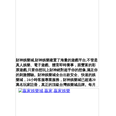
財神娛樂城,財神娛樂建置了海量的遊戲平台,不管是
真人娛樂、電子遊戲、體育即時賽事，跟豐富的彩
票遊戲,只要你想玩上財神絕對超乎你的想像,滿足你
的刺激體驗。財神娛樂城全台出款安全、快速的娛
樂城，24小時客服專業服務，財神娛樂城已超過20
萬名玩家註冊，真正的頂級台灣娛樂城品牌。每月
9000名玩家成功出款，快速不囉嗦。贏錢就是這麼
簡單！提供「真人、彩票、體育、老虎機」等熱門
上百款博奕遊戲等你來挑戰。