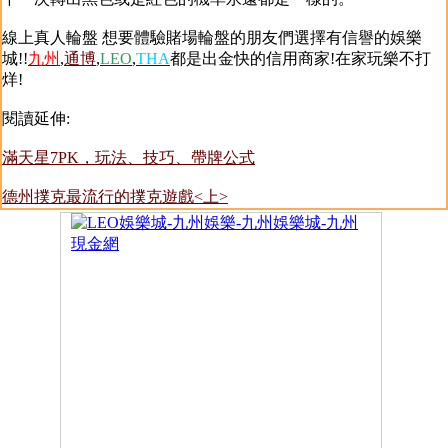
線上真人輪盤 想要體驗賭場輪盤的朋友們選擇有信譽的娛樂
城!!
九州
,
通博
,
LEO
,
THA
都是出金快的信用商家!在家玩樂不打
烊!
閱讀延伸:
滿天星7PK，玩法、技巧、帶牌公式
德州撲克最流行的撲克遊戲<上>