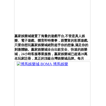
贏家娛樂城建置了海量的遊戲平台,不管是真人娛
樂、電子遊戲、體育即時賽事，跟豐富的彩票遊戲,
只要你想玩贏家娛樂城絕對超乎你的想像,滿足你的
刺激體驗。贏家娛樂城全台出款安全、快速的娛樂
城，24小時客服專業服務，贏家娛樂城已超過20萬
名玩家註冊，真正的頂級台灣娛樂城品牌。每月
9000名玩家成功出款，快速不囉嗦。贏錢就是這麼
簡單！提供「真人、彩票、體育、老虎機」等熱門
上百款博奕遊戲等你來挑戰。