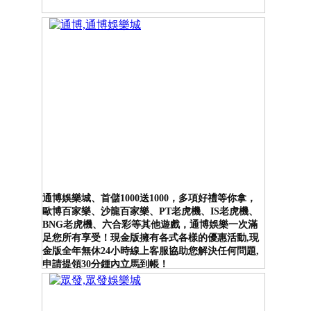
通博娛樂城、首儲1000送1000，多項好禮等你拿，
歐博百家樂、沙龍百家樂、PT老虎機、IS老虎機、
BNG老虎機、六合彩等其他遊戲，通博娛樂一次滿
足您所有享受！現金版擁有各式各樣的優惠活動,現
金版全年無休24小時線上客服協助您解決任何問題,
申請提領30分鍾內立馬到帳！