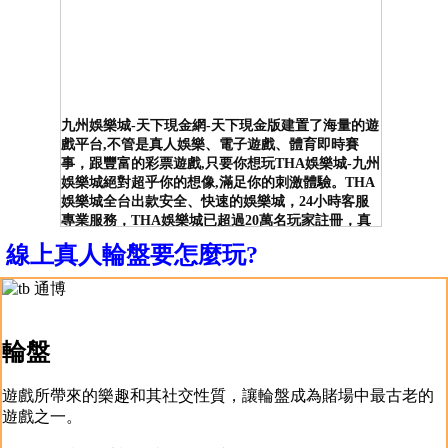
九州娛樂城-天下現金網-天下現金版建置了海量的遊
戲平台,不管是真人娛樂、電子遊戲、體育即時賽
事，跟豐富的彩票遊戲,只要你想玩THA娛樂城-九州
娛樂城絕對超乎你的想像,滿足你的刺激體驗。THA
娛樂城全台出款安全、快速的娛樂城，24小時客服
專業服務，THA娛樂城已超過20萬名玩家註冊，真
正的頂級台灣娛樂城品牌。每月9000名玩家成功出
線上真人輪盤要怎麼玩?
款，快速不囉嗦。贏錢就是這麼簡單！提供「真
人、彩票、體育、老虎機」等熱門上百款博奕遊戲
等你來挑戰。
輪盤
遊戲所帶來的樂趣和其社交性質，讓輪盤成為賭場中最古老的
遊戲之一。