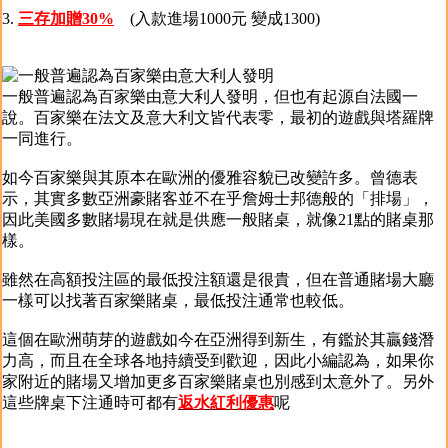
3.
三存加贈30%
(入款進場1000元 變成1300)
一般普遍認為百家樂由意大利人發明，但也有起源自法國一
說。百家樂在法文及意大利文皆代表零，最初的遊戲與塔羅牌
一同進行。
如今百家樂與其原本在歐洲的優雅容貌已改變許多。曾德表
示，其實多數亞洲豪賭客並不在乎詹姆士邦德般的「排場」，
因此美國多數賭場現在就是供應一般賭桌，就像21點的賭桌那
樣。
雖然在高額投注區的最低投注額還是很貴，但在普通賭場大廳
一樣可以找著百家樂賭桌，最低投注通常也較低。
這個在歐洲萌芽的遊戲如今在亞洲得到新生，有鑑於其贏錢潛
力高，而且在全球各地持續受到歡迎，因此小編認為，如果你
家附近的賭場又增加更多百家樂賭桌也別感到太意外了。另外
這些牌桌下注通時可都有
返水紅利優惠
呢