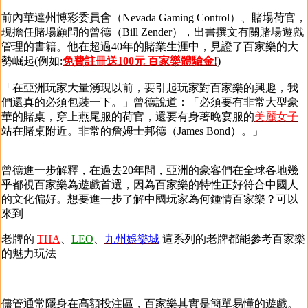
前內華達州博彩委員會（Nevada Gaming Control）、賭場荷官，
現擔任賭場顧問的曾德（Bill Zender），出書撰文有關賭場遊戲
管理的書籍。他在超過40年的賭業生涯中，見證了百家樂的大
勢崛起(例如:
免費註冊送100元 百家樂體驗金
!
)
「在亞洲玩家大量湧現以前，要引起玩家對百家樂的興趣，我
們還真的必須包裝一下。」曾德說道：「必須要有非常大型豪
華的賭桌，穿上燕尾服的荷官，還要有身著晚宴服的
美麗女子
站在賭桌附近。非常的詹姆士邦德（James Bond）。」
曾德進一步解釋，在過去20年間，亞洲的豪客們在全球各地幾
乎都視百家樂為遊戲首選，因為百家樂的特性正好符合中國人
的文化偏好。想要進一步了解中國玩家為何鍾情百家樂？可以
來到
老牌的
THA
、
LEO
、
九州娛樂城
這系列的老牌都能參考百家樂
的魅力玩法
儘管通常隱身在高額投注區，百家樂其實是簡單易懂的遊戲。