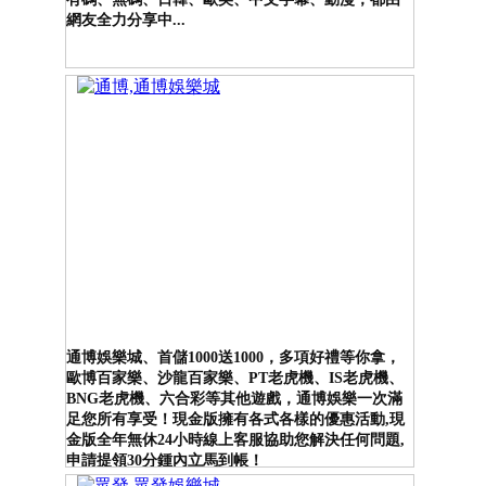
網友全力分享中...
通博娛樂城、首儲1000送1000，多項好禮等你拿，
歐博百家樂、沙龍百家樂、PT老虎機、IS老虎機、
BNG老虎機、六合彩等其他遊戲，通博娛樂一次滿
足您所有享受！現金版擁有各式各樣的優惠活動,現
金版全年無休24小時線上客服協助您解決任何問題,
申請提領30分鍾內立馬到帳！