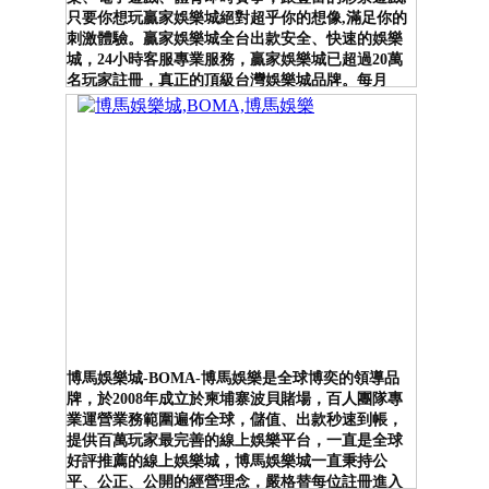
只要你想玩贏家娛樂城絕對超乎你的想像,滿足你的
刺激體驗。贏家娛樂城全台出款安全、快速的娛樂
城，24小時客服專業服務，贏家娛樂城已超過20萬
名玩家註冊，真正的頂級台灣娛樂城品牌。每月
9000名玩家成功出款，快速不囉嗦。贏錢就是這麼
簡單！提供「真人、彩票、體育、老虎機」等熱門
上百款博奕遊戲等你來挑戰。
博馬娛樂城-BOMA-博馬娛樂是全球博奕的領導品
牌，於2008年成立於柬埔寨波貝賭場，百人團隊專
業運營業務範圍遍佈全球，儲值、出款秒速到帳，
提供百萬玩家最完善的線上娛樂平台，一直是全球
好評推薦的線上娛樂城，博馬娛樂城一直秉持公
平、公正、公開的經營理念，嚴格替每位註冊進入