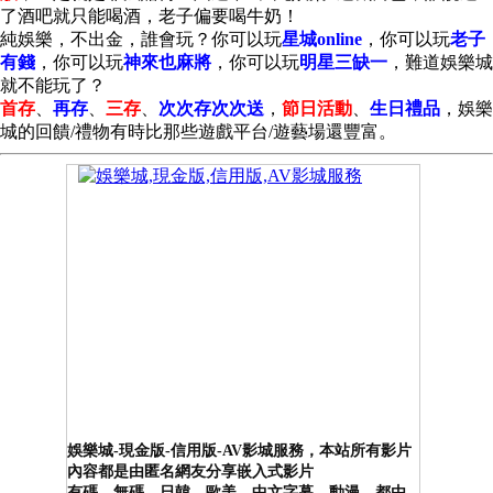
了酒吧就只能喝酒，老子偏要喝牛奶！
純娛樂，不出金，誰會玩？你可以玩
星城online
，你可以玩
老子
有錢
，你可以玩
神來也麻將
，你可以玩
明星三缺一
，難道娛樂城
就不能玩了？
首存
、
再存
、
三存
、
次次存次次送
，
節日活動
、
生日禮品
，娛樂
城的回饋/禮物有時比那些遊戲平台/遊藝場還豐富。
娛樂城-現金版-信用版-AV影城服務，本站所有影片
內容都是由匿名網友分享嵌入式影片
有碼、無碼、日韓、歐美、中文字幕、動漫，都由