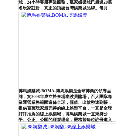
城，24小時客服專業服務，贏家娛樂城已超過20萬
名玩家註冊，真正的頂級台灣娛樂城品牌。每月
9000名玩家成功出款，快速不囉嗦。贏錢就是這麼
簡單！提供「真人、彩票、體育、老虎機」等熱門
上百款博奕遊戲等你來挑戰。
博馬娛樂城-BOMA-博馬娛樂是全球博奕的領導品
牌，於2008年成立於柬埔寨波貝賭場，百人團隊專
業運營業務範圍遍佈全球，儲值、出款秒速到帳，
提供百萬玩家最完善的線上娛樂平台，一直是全球
好評推薦的線上娛樂城，博馬娛樂城一直秉持公
平、公正、公開的經營理念，嚴格替每位註冊進入
博馬娛樂城的顧客把關篩選最優質的博彩娛樂遊
戲，只為所有加入博馬娛樂城的顧客體驗到最真實