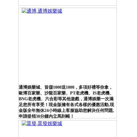
通博娛樂城、首儲1000送1000，多項好禮等你拿，
歐博百家樂、沙龍百家樂、PT老虎機、IS老虎機、
BNG老虎機、六合彩等其他遊戲，通博娛樂一次滿
足您所有享受！現金版擁有各式各樣的優惠活動,現
金版全年無休24小時線上客服協助您解決任何問題,
申請提領30分鍾內立馬到帳！