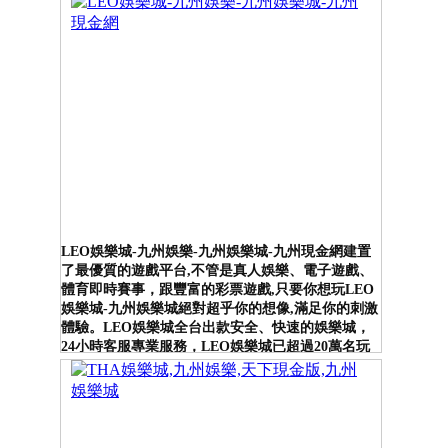
LEO娛樂城-九州娛樂-九州娛樂城-九州現金網建置
了最優質的遊戲平台,不管是真人娛樂、電子遊戲、
體育即時賽事，跟豐富的彩票遊戲,只要你想玩LEO
娛樂城-九州娛樂城絕對超乎你的想像,滿足你的刺激
體驗。LEO娛樂城全台出款安全、快速的娛樂城，
24小時客服專業服務，LEO娛樂城已超過20萬名玩
家註冊，真正的頂級台灣娛樂城品牌。每月9000名
玩家成功出款，快速不囉嗦。贏錢就是這麼簡單！
提供「真人、彩票、體育、老虎機」等熱門上百款
博奕遊戲等你來挑戰。