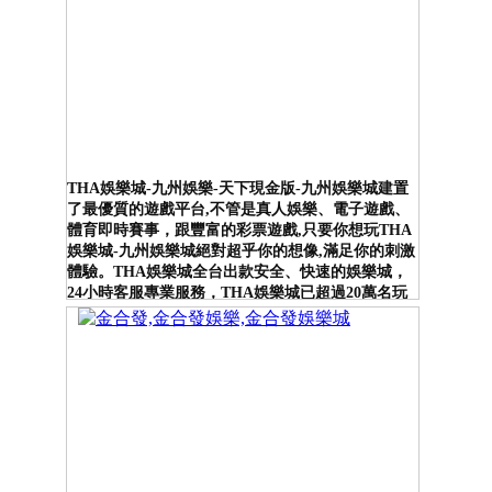
THA娛樂城-九州娛樂-天下現金版-九州娛樂城建置
了最優質的遊戲平台,不管是真人娛樂、電子遊戲、
體育即時賽事，跟豐富的彩票遊戲,只要你想玩THA
娛樂城-九州娛樂城絕對超乎你的想像,滿足你的刺激
體驗。THA娛樂城全台出款安全、快速的娛樂城，
24小時客服專業服務，THA娛樂城已超過20萬名玩
家註冊，真正的頂級台灣娛樂城品牌。每月9000名
玩家成功出款，快速不囉嗦。贏錢就是這麼簡單！
提供「真人、彩票、體育、老虎機」等熱門上百款
博奕遊戲等你來挑戰。