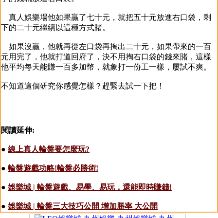
真人娛樂場他如果贏了七十元，就把五十元放進右口袋，剩
下的二十元繼續以這種方式賭。
如果沒贏，他就再從左口袋再掏出二十元，如果帶來的一百
元用完了，他就打道回府了，決不用掏右口袋的錢來賭，這樣
他平均每天能賺一百多加幣，就象打一份工一樣，屢試不爽。
不知道這個研究你感覺怎樣？趕緊去試一下把！
閱讀延伸:
●
線上真人輪盤要怎麼玩?
●
輪盤遊戲功略!輪盤必勝術!
●
娛樂城 | 輪盤遊戲、易學、易玩，還能即時賺錢!
●
娛樂城 | 輪盤三大技巧公開 增加勝率 大公開