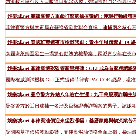
西港政府舉行反人口販運日紀念活動，強調跨部門合作與信
娛樂城.net 菲律賓警方重拳打擊蘇祿省毒網：連環行動繳獲
菲律賓警方與禁毒局在蘇祿省發動聯合查緝，逮捕兩名核心毒販
娛樂城.net 泰國班萊姆夜市槍戰悲劇：青少年恩怨奪走 19 
泰國班萊姆區發生一場驚心動魄的槍擊案，兩派青少年在夜市
娛樂城.net 菲律賓博彩監管新里程碑：GLI 成為首家獲認
國際權威測試機構 GLI 正式獲得菲律賓 PAGCOR 認證，
娛樂城.net 曼谷警方終結八年逃亡生涯：九千萬股票詐騙主
曼谷警方於近日逮捕一名涉及巨額證券詐騙案的男子。該嫌
娛樂城.net 菲律賓油價迎來猛烈漲幅：基層家庭與物流業苦
受國際基準價格波動影響，菲律賓燃油價格全面上揚，柴油最高