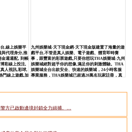
台,線上娛樂平
九州娛樂城-天下現金網-天下現金版建置了海量的遊
員與代理身分,推
戲平台,不管是真人娛樂、電子遊戲、體育即時賽
金週週配, 到帳
事，跟豐富的彩票遊戲,只要你想玩THA娛樂城-九州
博彩線上投注,
娛樂城絕對超乎你的想像,滿足你的刺激體驗。THA
真人視訊,彩球,
娛樂城全台出款安全、快速的娛樂城，24小時客服
熱門線上遊戲,加
專業服務，THA娛樂城已超過20萬名玩家註冊，真
是這麼的簡單。
正的頂級台灣娛樂城品牌。每月9000名玩家成功出
款，快速不囉嗦。贏錢就是這麼簡單！提供「真
人、彩票、體育、老虎機」等熱門上百款博奕遊戲
等你來挑戰。
國警方已啟動邊境封鎖全力緝捕。…