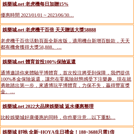
娛樂城.net 老虎機每日加贈15%
優惠時間 2023/01/01 ~ 2023/06/30…
娛樂城.net 老虎機千百倍 天天贈送大獎58888
老虎機千百倍活動頁面全新改版，適用機台新增百餘款，天天
都有機會獲得大獎58,888。…
娛樂城.net 體育首投100%保險返還
通博邀請你來體驗平博體育，首次投注將受到保障，我們提供
100%本金保險返還，讓您在零風險狀態感受下注樂趣。現在就
勇敢踏出第一步，來通博玩平博體育，力保不失，贏得豐富獎
金。…
娛樂城.net 2022大品牌娛樂城 返水優惠整理
比較娛樂城好康優惠的同時，你也要注意…以下重點…
娛樂城 好吔 全新~HOYA生日禮金！188~3688只需1倍