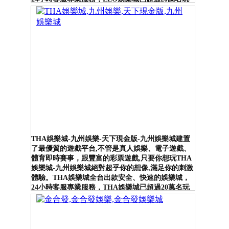
家註冊，真正的頂級台灣娛樂城品牌。每月9000名
玩家成功出款，快速不囉嗦。贏錢就是這麼簡單！
提供「真人、彩票、體育、老虎機」等熱門上百款
博奕遊戲等你來挑戰。
THA娛樂城-九州娛樂-天下現金版-九州娛樂城建置
了最優質的遊戲平台,不管是真人娛樂、電子遊戲、
體育即時賽事，跟豐富的彩票遊戲,只要你想玩THA
娛樂城-九州娛樂城絕對超乎你的想像,滿足你的刺激
體驗。THA娛樂城全台出款安全、快速的娛樂城，
24小時客服專業服務，THA娛樂城已超過20萬名玩
家註冊，真正的頂級台灣娛樂城品牌。每月9000名
玩家成功出款，快速不囉嗦。贏錢就是這麼簡單！
提供「真人、彩票、體育、老虎機」等熱門上百款
博奕遊戲等你來挑戰。