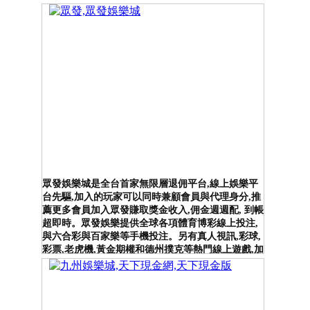
眾發娛樂城是全台首家無限層退佣平台,線上娛樂平
台先驅,加入的玩家可以同時兼顧會員與代理身分,推
薦更多會員加入眾發賺取獎金收入,佣金週週配, 到帳
超即時。眾發娛樂提供全球各項體育博彩線上投注,
與六合彩與百家樂等手機投注。另有真人視訊,彩球,
彩票,老虎機,黃金期權和德州撲克等熱門線上遊戲,加
入眾發娛樂城,你會發現其實賺錢就是這麼的簡單。