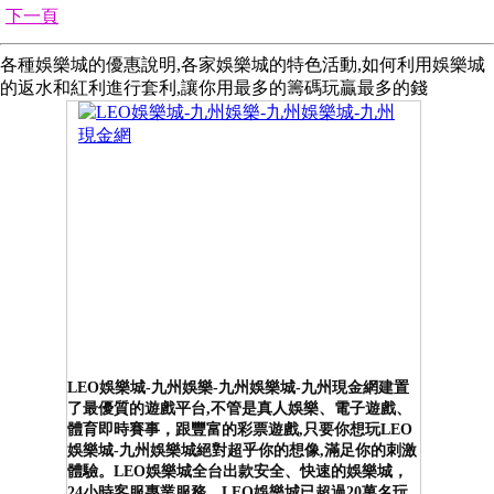
下一頁
各種娛樂城的優惠說明,各家娛樂城的特色活動,如何利用娛樂城
的返水和紅利進行套利,讓你用最多的籌碼玩贏最多的錢
LEO娛樂城-九州娛樂-九州娛樂城-九州現金網建置
了最優質的遊戲平台,不管是真人娛樂、電子遊戲、
體育即時賽事，跟豐富的彩票遊戲,只要你想玩LEO
娛樂城-九州娛樂城絕對超乎你的想像,滿足你的刺激
體驗。LEO娛樂城全台出款安全、快速的娛樂城，
24小時客服專業服務，LEO娛樂城已超過20萬名玩